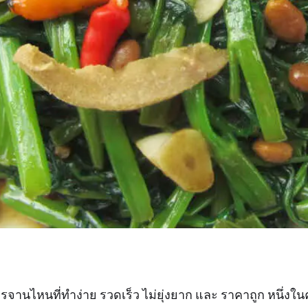
รจานไหนที่ทำง่าย รวดเร็ว ไม่ยุ่งยาก และ ราคาถูก หนึ่ง