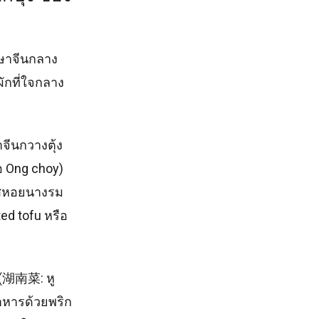
าษาจีนกลาง
ผักที่ใจกลาง
ีนกวางตุ้ง
ือ Ong choy)
ซอสหอยนางรม
ed tofu หรือ
 (湖南菜: หู
อาหารด้วยพริก