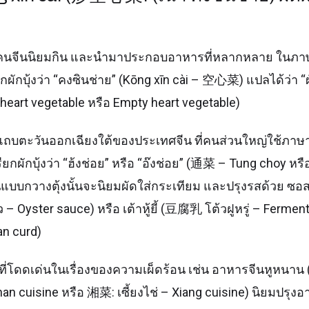
ักที่คนจีนนิยมกิน และนำมาประกอบอาหารที่หลากหลาย ในภ
ยกผักบุ้งว่า “คงซินช่าย” (Kōng xīn cài – 空心菜) แปลได้ว่า “
heart vegetable หรือ Empty heart vegetable)
บตะวันออกเฉียงใต้ของประเทศจีน ที่คนส่วนใหญ่ใช้ภาษาจ
ียกผักบุ้งว่า “ฮ้งช่อย” หรือ “อ๊งช่อย” (通菜 – Tung choy หร
ในแบบกวางตุ้งนั้นจะนิยมผัดใส่กระเทียม และปรุงรสด้วย 
Oyster sauce) หรือ เต้าหู้ยี้ (豆腐乳 โต้วฝูหรู่ – Ferment
an curd)
ี่โดดเด่นในเรื่องของความเผ็ดร้อน เช่น อาหารจีนหูหนาน
n cuisine หรือ 湘菜: เซี้ยงไช่ – Xiang cuisine) นิยมปรุง