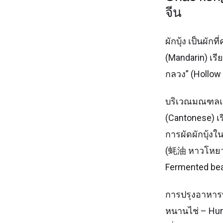
จีน
ผักบุ้ง เป็นผ
(Mandarin) เรี
กลวง” (Hollow 
บริเวณมณฑลแถ
(Cantonese) เร
การผัดผักบุ้ง
(蚝油 หาวโหยว – 
Fermented be
การปรุงอาหารท
หนานไช่ – Huna