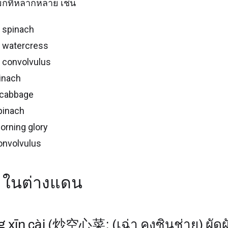
รียกที่หลากหลาย เช่น
 spinach
 watercress
 convolvulus
inach
cabbage
pinach
orning glory
onvolvulus
้ง ในต่างแดน
 xīn cài (炒空心菜: (เฉ่า คงซินช่าย) ผัดผั