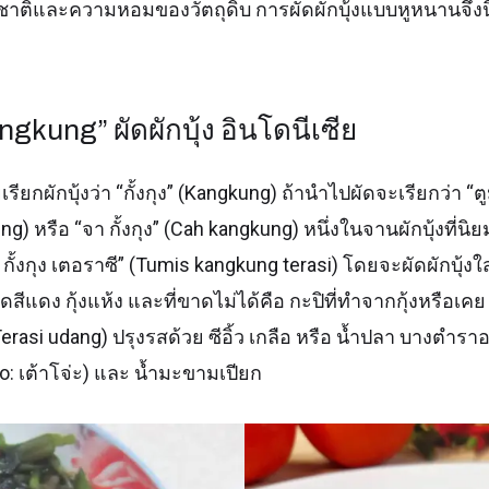
รสชาติและความหอมของวัตถุดิบ การผัดผักบุ้งแบบหูหนานจึง
gkung” ผัดผักบุ้ง อินโดนีเซีย
รียกผักบุ้งว่า “กั้งกุง” (Kangkung) ถ้านำไปผัดจะเรียกว่า “ตูมิ
) หรือ “จา กั้งกุง” (Cah kangkung) หนึ่งในจานผักบุ้งที่นิยม
ส กั้งกุง เตอราซี” (Tumis kangkung terasi) โดยจะผัดผักบุ้งใ
ีแดง กุ้งแห้ง และที่ขาดไม่ได้คือ กะปิที่ทำจากกุ้งหรือเคย 
Terasi udang) ปรุงรสด้วย ซีอิ้ว เกลือ หรือ น้ำปลา บางตำรา
uco: เต้าโจ่ะ) และ น้ำมะขามเปียก