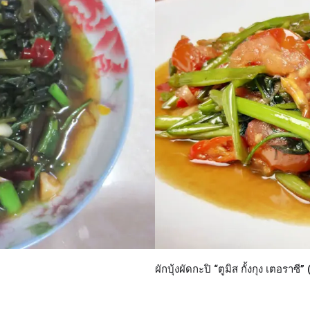
ผักบุ้งผัดกะปิ “ตูมิส กั้งกุง เตอร