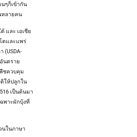
อนๆก็เข้ากัน
องคนหลายคน
ต้ และ เอเชีย
ิบโตและแพร่
กา (USDA-
็นอันตราย
นพืชควบคุม
ติให้ปลูกใน
 2516 เป็นต้นมา
พาะผักบุ้งที่
 ส่วนในภาษา