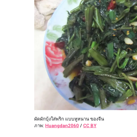
ผัดผักบุ้งใส่พริก แบบหูหนาน ของจีน
ภาพ:
Huangdan2060
/
CC BY