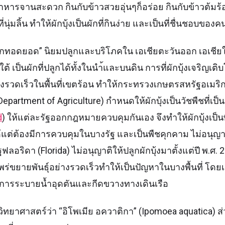
ง อาหารจานสะดวก กินกับข้าวสวยอุ่นๆก็อร่อย กินกับข้าวต้มร้
ี่นุ่มลิ้น ทำให้ผักบุ้งเป็นผักที่กินง่าย และเป็นที่ชื่นชอบข
 “ผักทอดยอด” นิยมปลูกและบริโภคใน เอเชียตะวันออก เอเชียใ
ต้ เป็นผักที่ปลูกได้ทั้งในนำ้และบนดิน การที่ผักบุ้งเจริญเต
งรวดเร็วในพื้นที่เขตร้อน ทำให้กระทรวงเกษตรสหรัฐอเมริ
Department of Agriculture) กำหนดให้ผักบุ้งเป็นวัชพืชที่เป
d
) ให้แต่ละรัฐออกกฎหมายควบคุมกันเอง จึงทำให้ผักบุ้งเป็
แต่ต้องมีการควบคุมในบางรัฐ และเป็นพืชคุกคาม ไม่อนุญา
รัฐฟลอริดา (Florida) ไม่อนุญาติให้ปลูกผักบุ้งมาตั้งแต่ปี พ.ศ.
ร่ขยายพันธุ์อย่างรวดเร็วทำให้เป็นปัญหาในบางพื้นที่ โดยเฉ
ห้การระบายน้ำอุดตันและกีดขวางทางเดินเรือ
ทางวิทยาศาสตร์ว่า “อิโพเมีย อควาติกา” (Ipomoea aquatica)