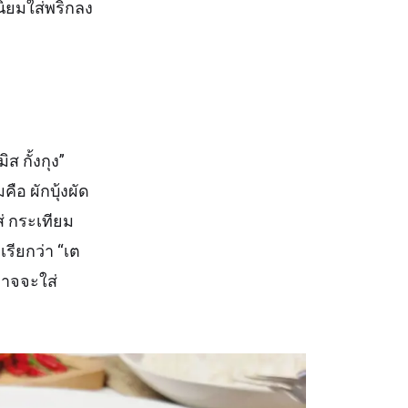
นิยมใส่พริกลง
ส กั้งกุง”
คือ ผักบุ้งผัด
ส่ กระเทียม
เรียกว่า “เต
อาจจะใส่