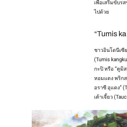
เพื่อเสริมขับ
ไปด้วย
“Tumis kan
ชาวอินโดนีเซียเ
(Tumis kangkung
กะปิ หรือ “ตูมิ
หอมแดง พริกสดส
อราซี อุแดง” (
เต้าเจี้ยว (Ta